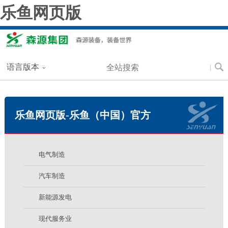
乐鱼网页版
语言版本
乐鱼网页版-乐鱼（中国）官方
电气制造
汽车制造
新能源发电
现代服务业