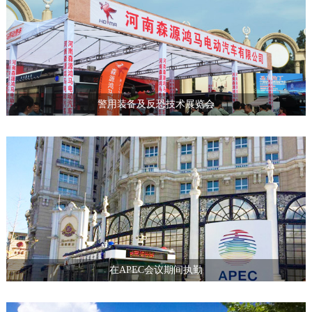
警用装备及反恐技术展览会
在APEC会议期间执勤