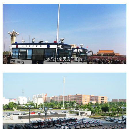
鸿马北京天安门图片
淮阳