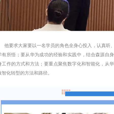
他要求大家要以一名学员的角色全身心投入，认真听
学有所悟；要从华为成功的经验和实践中，结合森源自
身工作的方式和方法；要重点聚焦数字化和智能化，从
数智化转型的方法和路径。