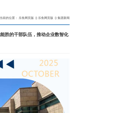
当前的位置：
乐鱼网页版
乐鱼网页版
集团新闻


战能胜的干部队伍，推动企业数智化