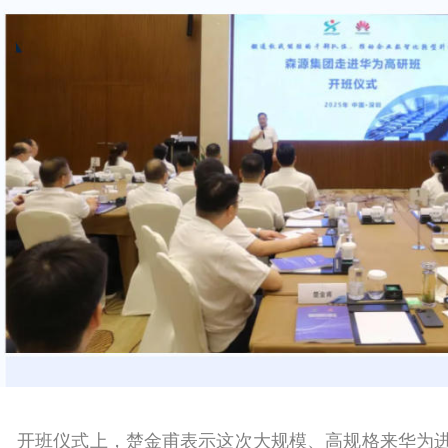
开班仪式上，楚金甫表示这次大规模、高规格来华为