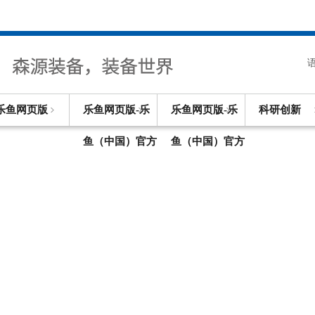
乐鱼网页版
乐鱼网页版-乐
乐鱼网页版-乐
科研创新
鱼（中国）官方
鱼（中国）官方