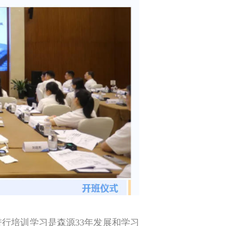
进行培训学习是森源
33
年发展和学习